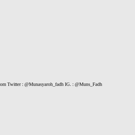
il.com Twitter : @Munasyaroh_fadh IG. : @Muns_Fadh