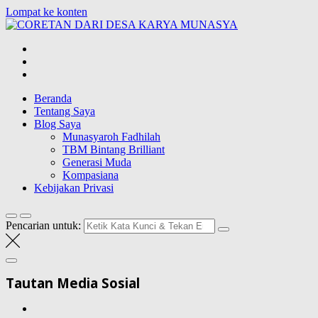
Lompat ke konten
CORETAN DAR
Blog Wong Ndeso yang ingin berbagi berbagai hal di sekitarnya
Beranda
Tentang Saya
Blog Saya
Munasyaroh Fadhilah
TBM Bintang Brilliant
Generasi Muda
Kompasiana
Kebijakan Privasi
Pencarian untuk:
Tautan Media Sosial