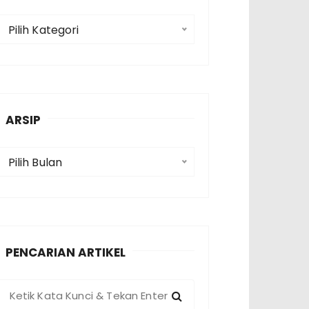
K
Pilih Kategori
a
e
g
o
ARSIP
A
Pilih Bulan
p
PENCARIAN ARTIKEL
P
e