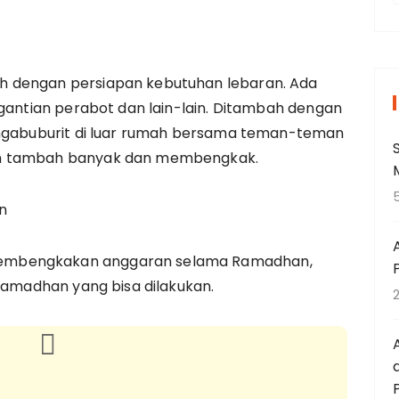
h dengan persiapan kebutuhan lebaran. Ada
r
i
ggantian perabot dan lain-lain. Ditambah dengan
 ngabuburit di luar rumah bersama teman-teman
an tambah banyak dan membengkak.
t
embengkakan anggaran selama Ramadhan,
:
 ramadhan yang bisa dilakukan.