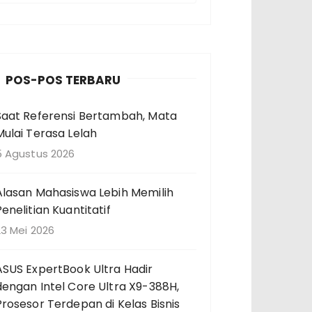
n
c
a
POS-POS TERBARU
a
Saat Referensi Bertambah, Mata
n
Mulai Terasa Lelah
u
n
5 Agustus 2026
u
Alasan Mahasiswa Lebih Memilih
k
Penelitian Kuantitatif
23 Mei 2026
ASUS ExpertBook Ultra Hadir
dengan Intel Core Ultra X9-388H,
Prosesor Terdepan di Kelas Bisnis