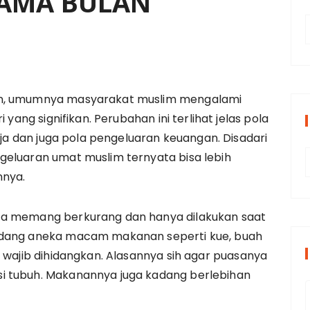
LAMA BULAN
t
n, umumnya masyarakat muslim mengalami
 yang signifikan. Perubahan ini terlihat jelas pola
r
rja dan juga pola pengeluaran keuangan. Disadari
i
geluaran umat muslim ternyata bisa lebih
r
nnya.
s
i
ta memang berkurang dan hanya dilakukan saat
adang aneka macam makanan seperti kue, buah
i wajib dihidangkan. Alasannya sih agar puasanya
i tubuh. Makanannya juga kadang berlebihan