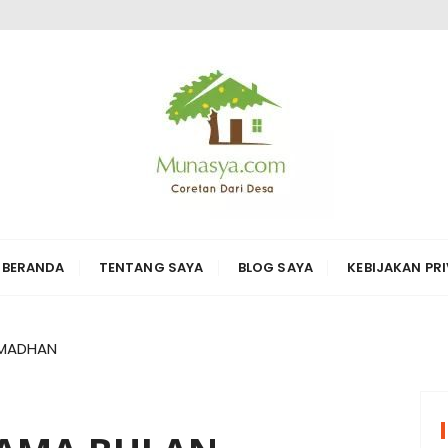
ARI DESA KARYA
erbagai hal di sekitarnya
BERANDA
TENTANG SAYA
BLOG SAYA
KEBIJAKAN PRI
AMADHAN