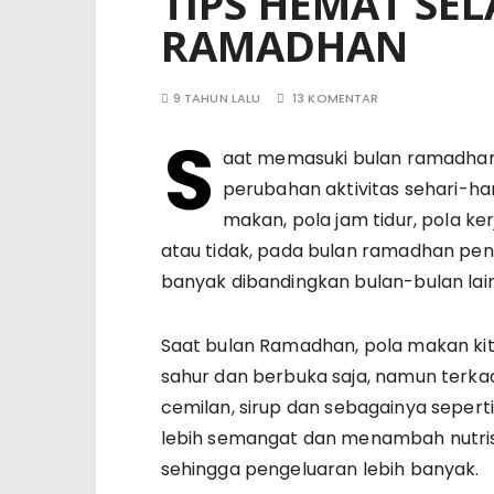
TIPS HEMAT SE
RAMADHAN
9 TAHUN LALU
13 KOMENTAR
S
aat memasuki bulan ramadha
perubahan aktivitas sehari-hari
makan, pola jam tidur, pola ke
atau tidak, pada bulan ramadhan pen
banyak dibandingkan bulan-bulan lai
Saat bulan Ramadhan, pola makan ki
sahur dan berbuka saja, namun terk
cemilan, sirup dan sebagainya sepert
lebih semangat dan menambah nutris
sehingga pengeluaran lebih banyak.