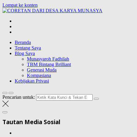
Lompat ke konten
CORETAN
DARI DESA
Blog Wong Ndeso yang ingin berbagi berbagai hal di sekitarnya
KARYA
MUNASYA
Beranda
Tentang Saya
Blog Saya
Munasyaroh Fadhilah
TBM Bintang Brilliant
Generasi Muda
Kompasiana
Kebijakan Privasi
Pencarian untuk:
Tautan Media Sosial