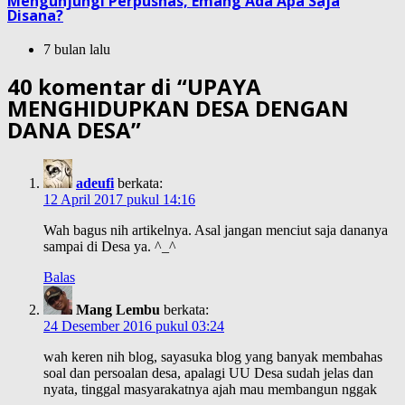
Mengunjungi Perpusnas, Emang Ada Apa Saja
Disana?
7 bulan lalu
40 komentar di “
UPAYA
MENGHIDUPKAN DESA DENGAN
DANA DESA
”
adeufi
berkata:
12 April 2017 pukul 14:16
Wah bagus nih artikelnya. Asal jangan menciut saja dananya
sampai di Desa ya. ^_^
Balas
Mang Lembu
berkata:
24 Desember 2016 pukul 03:24
wah keren nih blog, sayasuka blog yang banyak membahas
soal dan persoalan desa, apalagi UU Desa sudah jelas dan
nyata, tinggal masyarakatnya ajah mau membangun nggak