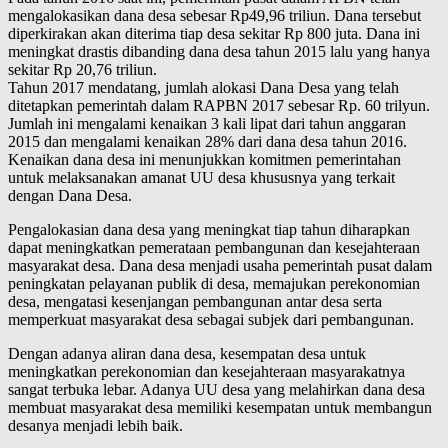
mengalokasikan dana desa sebesar Rp49,96 triliun. Dana tersebut
diperkirakan akan diterima tiap desa sekitar Rp 800 juta. Dana ini
meningkat drastis dibanding dana desa tahun 2015 lalu yang hanya
sekitar Rp 20,76 triliun.
Tahun 2017 mendatang, jumlah alokasi Dana Desa yang telah
ditetapkan pemerintah dalam RAPBN 2017 sebesar Rp. 60 trilyun.
Jumlah ini mengalami kenaikan 3 kali lipat dari tahun anggaran
2015 dan mengalami kenaikan 28% dari dana desa tahun 2016.
Kenaikan dana desa ini menunjukkan komitmen pemerintahan
untuk melaksanakan amanat UU desa khususnya yang terkait
dengan Dana Desa.
Pengalokasian dana desa yang meningkat tiap tahun diharapkan
dapat meningkatkan pemerataan pembangunan dan kesejahteraan
masyarakat desa. Dana desa menjadi usaha pemerintah pusat dalam
peningkatan pelayanan publik di desa, memajukan perekonomian
desa, mengatasi kesenjangan pembangunan antar desa serta
memperkuat masyarakat desa sebagai subjek dari pembangunan.
Dengan adanya aliran dana desa, kesempatan desa untuk
meningkatkan perekonomian dan kesejahteraan masyarakatnya
sangat terbuka lebar. Adanya UU desa yang melahirkan dana desa
membuat masyarakat desa memiliki kesempatan untuk membangun
desanya menjadi lebih baik.