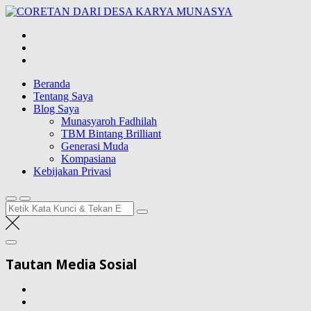
Lompat
CORETAN
ke
DARI DESA
Blog Wong Ndeso yang ingin berbagi berbagai hal di sekitarnya
konten
KARYA
MUNASYA
Beranda
Tentang Saya
Blog Saya
Munasyaroh Fadhilah
TBM Bintang Brilliant
Generasi Muda
Kompasiana
Kebijakan Privasi
Pencarian
untuk:
Tautan Media Sosial