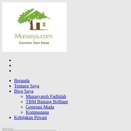
Lompat
CORETAN DARI DESA KARYA
ke
MUNASYA
konten
Blog Wong Ndeso yang ingin berbagi berbagai hal di sekitarnya
Beranda
Tentang Saya
Blog Saya
Munasyaroh Fadhilah
TBM Bintang Brilliant
Generasi Muda
Kompasiana
Kebijakan Privasi