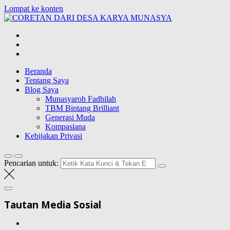
Lompat ke konten
CORETAN
DARI DESA
Blog Wong Ndeso yang ingin berbagi berbagai hal di sekitarnya
KARYA
MUNASYA
Beranda
Tentang Saya
Blog Saya
Munasyaroh Fadhilah
TBM Bintang Brilliant
Generasi Muda
Kompasiana
Kebijakan Privasi
Pencarian untuk:
Tautan Media Sosial