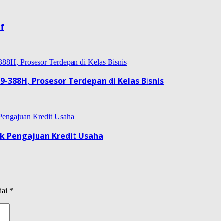
if
9-388H, Prosesor Terdepan di Kelas Bisnis
uk Pengajuan Kredit Usaha
dai
*