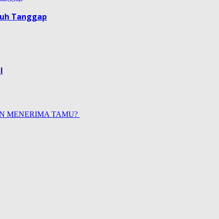
guh Tanggap
l
AN MENERIMA TAMU?