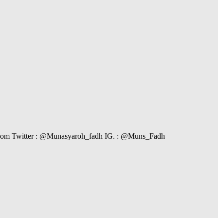
il.com Twitter : @Munasyaroh_fadh IG. : @Muns_Fadh