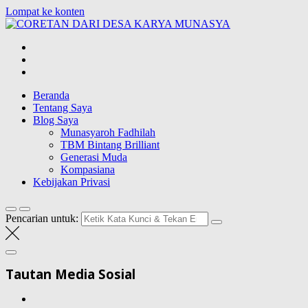
Lompat ke konten
CORETAN DAR
Blog Wong Ndeso yang ingin berbagi berbagai hal di sekitarnya
Beranda
Tentang Saya
Blog Saya
Munasyaroh Fadhilah
TBM Bintang Brilliant
Generasi Muda
Kompasiana
Kebijakan Privasi
Pencarian untuk:
Tautan Media Sosial