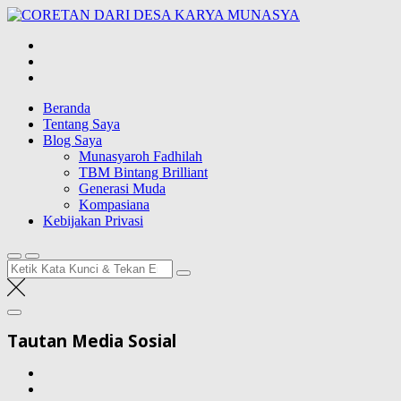
Lompat
CORETAN DAR
ke
Blog Wong Ndeso yang ingin berbagi berbagai hal di sekitarnya
konten
Beranda
Tentang Saya
Blog Saya
Munasyaroh Fadhilah
TBM Bintang Brilliant
Generasi Muda
Kompasiana
Kebijakan Privasi
Pencarian
untuk:
Tautan Media Sosial