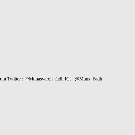
il.com Twitter : @Munasyaroh_fadh IG. : @Muns_Fadh