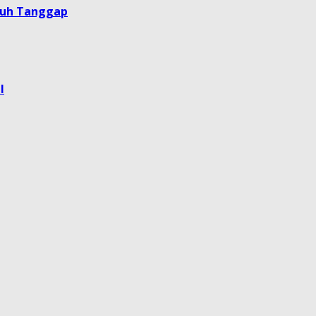
guh Tanggap
l