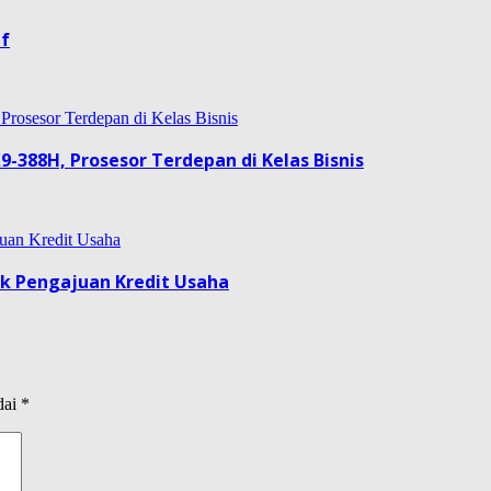
if
9-388H, Prosesor Terdepan di Kelas Bisnis
uk Pengajuan Kredit Usaha
dai
*