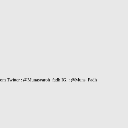
il.com Twitter : @Munasyaroh_fadh IG. : @Muns_Fadh