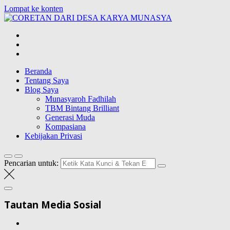
Lompat ke konten
CORETAN DAR
Blog Wong Ndeso yang ingin berbagi berbagai hal di sekitarnya
Beranda
Tentang Saya
Blog Saya
Munasyaroh Fadhilah
TBM Bintang Brilliant
Generasi Muda
Kompasiana
Kebijakan Privasi
Pencarian untuk:
Tautan Media Sosial