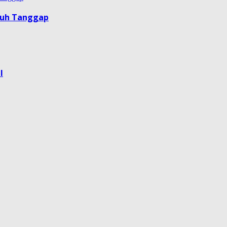
guh Tanggap
l