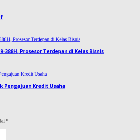
if
9-388H, Prosesor Terdepan di Kelas Bisnis
uk Pengajuan Kredit Usaha
dai
*