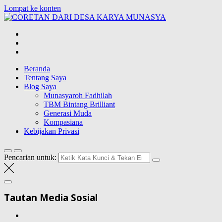
Lompat ke konten
CORETAN
DARI DESA
Blog Wong Ndeso yang ingin berbagi berbagai hal di sekitarnya
KARYA
MUNASYA
Beranda
Tentang Saya
Blog Saya
Munasyaroh Fadhilah
TBM Bintang Brilliant
Generasi Muda
Kompasiana
Kebijakan Privasi
Pencarian untuk:
Tautan Media Sosial