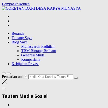
Lompat ke konten
CORETAN
DARI DESA
Blog Wong Ndeso yang ingin berbagi berbagai hal di sekitarnya
KARYA
MUNASYA
Beranda
Tentang Saya
Blog Saya
Munasyaroh Fadhilah
TBM Bintang Brilliant
Generasi Muda
Kompasiana
Kebijakan Privasi
Pencarian untuk:
Tautan Media Sosial