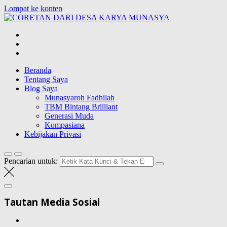
Lompat ke konten
CORETAN
DARI DESA
Blog Wong Ndeso yang ingin berbagi berbagai hal di sekitarnya
KARYA
MUNASYA
Beranda
Tentang Saya
Blog Saya
Munasyaroh Fadhilah
TBM Bintang Brilliant
Generasi Muda
Kompasiana
Kebijakan Privasi
Pencarian untuk:
Tautan Media Sosial