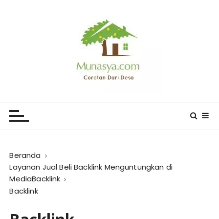
L
o
m
p
a
t
k
e
CORETAN DARI DESA KARYA
Blog Wong Ndeso yang ingin berbagi berbagai hal di
k
sekitarnya
MUNASYA
o
n
t
e
Beranda
n
Layanan Jual Beli Backlink Menguntungkan di
MediaBacklink
Backlink