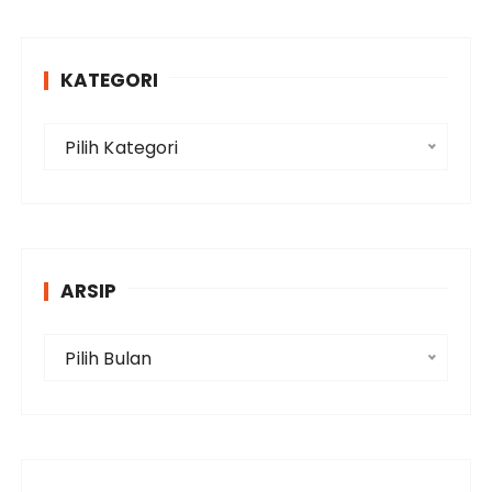
KATEGORI
K
Pilih Kategori
a
t
e
g
o
ARSIP
r
i
A
Pilih Bulan
r
s
i
p