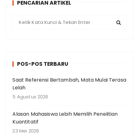
PENCARIAN ARTIKEL
P
e
n
c
a
r
POS-POS TERBARU
i
a
Saat Referensi Bertambah, Mata Mulai Terasa
n
Lelah
u
n
5 Agustus 2026
t
u
Alasan Mahasiswa Lebih Memilih Penelitian
k
Kuantitatif
:
23 Mei 2026