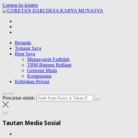
Lompat ke konten
CORETAN
DARI DESA
Blog Wong Ndeso yang ingin berbagi berbagai hal di sekitarnya
KARYA
MUNASYA
Beranda
Tentang Saya
Blog Saya
Munasyaroh Fadhilah
TBM Bintang Brilliant
Generasi Muda
Kompasiana
Kebijakan Privasi
Pencarian untuk:
Tautan Media Sosial