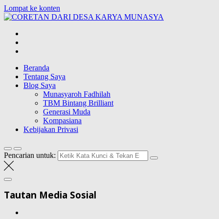
Lompat ke konten
CORETAN
DARI DESA
Blog Wong Ndeso yang ingin berbagi berbagai hal di sekitarnya
KARYA
MUNASYA
Beranda
Tentang Saya
Blog Saya
Munasyaroh Fadhilah
TBM Bintang Brilliant
Generasi Muda
Kompasiana
Kebijakan Privasi
Pencarian untuk:
Tautan Media Sosial