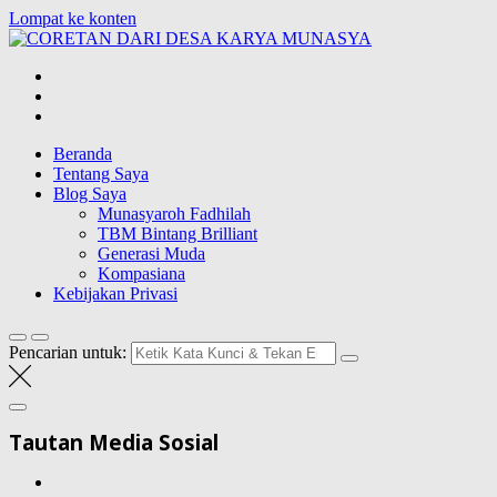
Lompat ke konten
CORETAN
DARI DESA
Blog Wong Ndeso yang ingin berbagi berbagai hal di sekitarnya
KARYA
MUNASYA
Beranda
Tentang Saya
Blog Saya
Munasyaroh Fadhilah
TBM Bintang Brilliant
Generasi Muda
Kompasiana
Kebijakan Privasi
Pencarian untuk:
Tautan Media Sosial