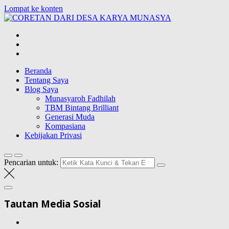
Lompat ke konten
CORETAN
DARI DESA
Blog Wong Ndeso yang ingin berbagi berbagai hal di sekitarnya
KARYA
MUNASYA
Beranda
Tentang Saya
Blog Saya
Munasyaroh Fadhilah
TBM Bintang Brilliant
Generasi Muda
Kompasiana
Kebijakan Privasi
Pencarian untuk:
Tautan Media Sosial