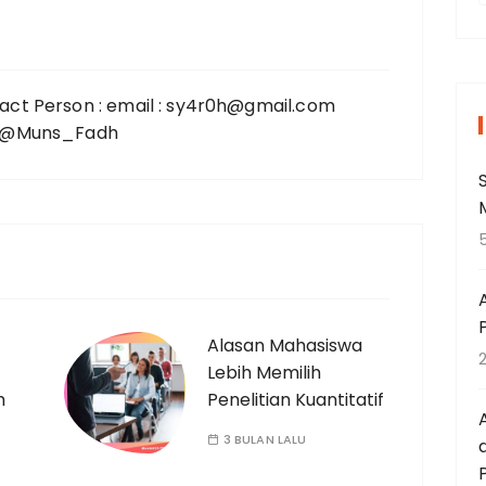
r
act Person : email : sy4r0h@gmail.com
i
 : @Muns_Fadh
t
Alasan Mahasiswa
:
Lebih Memilih
h
Penelitian Kuantitatif
3 BULAN LALU