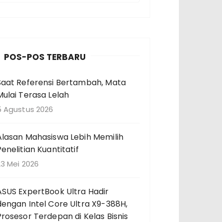
n
c
a
POS-POS TERBARU
a
Saat Referensi Bertambah, Mata
n
Mulai Terasa Lelah
u
n
5 Agustus 2026
u
Alasan Mahasiswa Lebih Memilih
k
Penelitian Kuantitatif
23 Mei 2026
ASUS ExpertBook Ultra Hadir
dengan Intel Core Ultra X9-388H,
Prosesor Terdepan di Kelas Bisnis