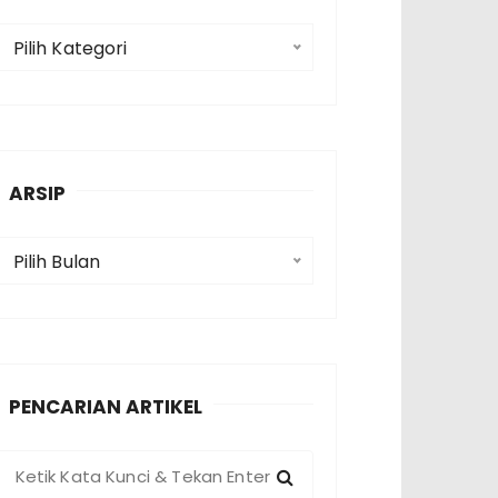
K
Pilih Kategori
a
e
g
o
ARSIP
A
Pilih Bulan
p
PENCARIAN ARTIKEL
P
e