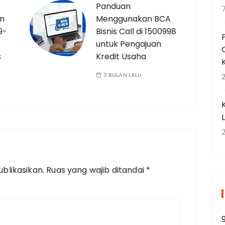
Panduan
an
Menggunakan BCA
9-
Bisnis Call di 1500998
untuk Pengajuan
s
Kredit Usaha
3 BULAN LALU
2
2
blikasikan.
Ruas yang wajib ditandai
*