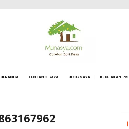
ARI DESA KARYA
erbagai hal di sekitarnya
BERANDA
TENTANG SAYA
BLOG SAYA
KEBIJAKAN PRI
863167962