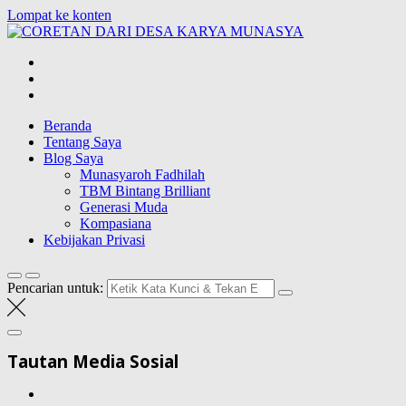
Lompat ke konten
CORETAN
DARI DESA
Blog Wong Ndeso yang ingin berbagi berbagai hal di sekitarnya
KARYA
MUNASYA
Beranda
Tentang Saya
Blog Saya
Munasyaroh Fadhilah
TBM Bintang Brilliant
Generasi Muda
Kompasiana
Kebijakan Privasi
Pencarian untuk:
Tautan Media Sosial