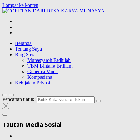
Lompat ke konten
CORETAN
DARI DESA
Blog Wong Ndeso yang ingin berbagi berbagai hal di sekitarnya
KARYA
MUNASYA
Beranda
Tentang Saya
Blog Saya
Munasyaroh Fadhilah
TBM Bintang Brilliant
Generasi Muda
Kompasiana
Kebijakan Privasi
Pencarian untuk:
Tautan Media Sosial