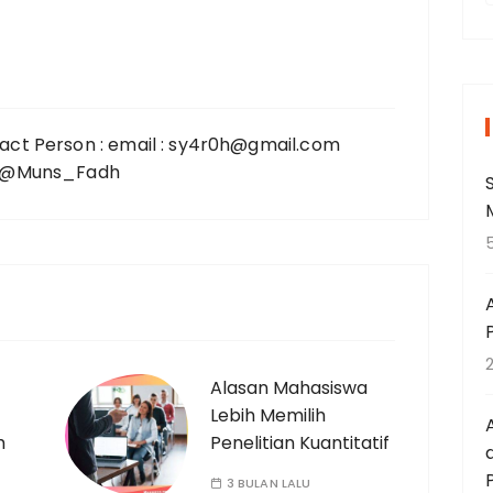
r
i
act Person : email : sy4r0h@gmail.com
 : @Muns_Fadh
t
:
Alasan Mahasiswa
Lebih Memilih
h
Penelitian Kuantitatif
3 BULAN LALU