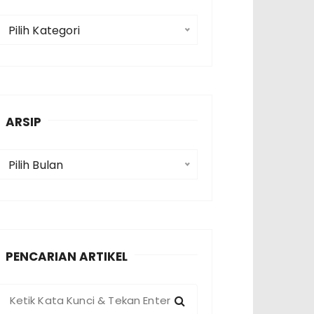
K
Pilih Kategori
a
e
g
o
ARSIP
A
Pilih Bulan
p
PENCARIAN ARTIKEL
P
e