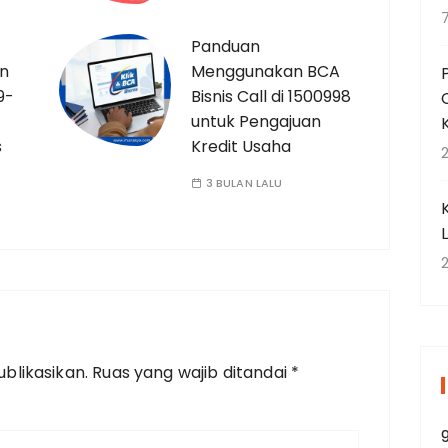
Panduan
an
Menggunakan BCA
9-
Bisnis Call di 1500998
untuk Pengajuan
s
Kredit Usaha
2
3 BULAN LALU
2
blikasikan.
Ruas yang wajib ditandai
*