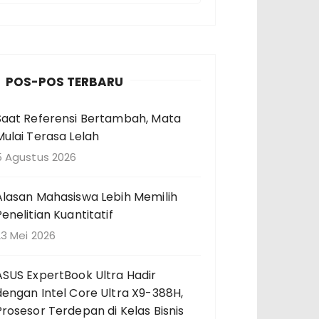
n
c
a
POS-POS TERBARU
a
Saat Referensi Bertambah, Mata
n
Mulai Terasa Lelah
u
n
5 Agustus 2026
u
Alasan Mahasiswa Lebih Memilih
k
Penelitian Kuantitatif
23 Mei 2026
ASUS ExpertBook Ultra Hadir
dengan Intel Core Ultra X9-388H,
Prosesor Terdepan di Kelas Bisnis