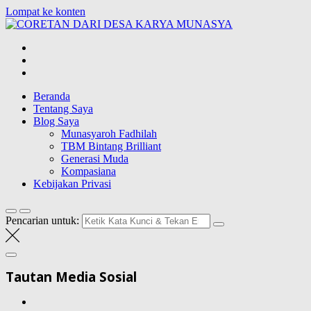
Lompat ke konten
CORETAN
DARI DESA
Blog Wong Ndeso yang ingin berbagi berbagai hal di sekitarnya
KARYA
MUNASYA
Beranda
Tentang Saya
Blog Saya
Munasyaroh Fadhilah
TBM Bintang Brilliant
Generasi Muda
Kompasiana
Kebijakan Privasi
Pencarian untuk:
Tautan Media Sosial