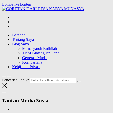
Lompat ke konten
CORETAN DAR
Blog Wong Ndeso yang ingin berbagi berbagai hal di sekitarnya
Beranda
Tentang Saya
Blog Saya
Munasyaroh Fadhilah
TBM Bintang Brilliant
Generasi Muda
Kompasiana
Kebijakan Privasi
Pencarian untuk:
Tautan Media Sosial