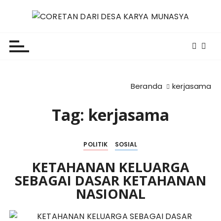
L
o
CORETAN DARI DESA KARYA
Blog Wong Ndeso yang ingin berbagi berbagai hal di
m
sekitarnya
p
MUNASYA
a
t
k
Beranda
kerjasama
e
k
Tag:
kerjasama
o
n
t
POLITIK
SOSIAL
e
KETAHANAN KELUARGA
n
SEBAGAI DASAR KETAHANAN
NASIONAL