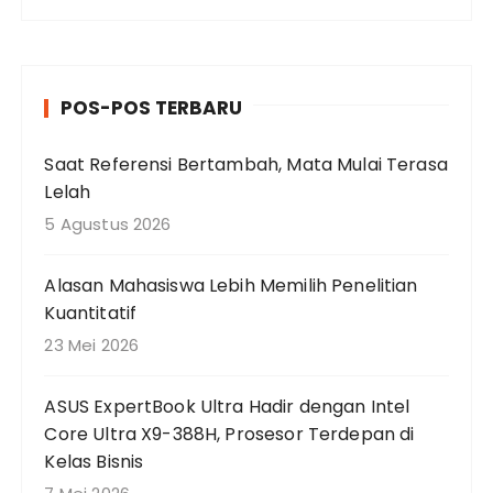
n
c
a
r
POS-POS TERBARU
i
a
Saat Referensi Bertambah, Mata Mulai Terasa
n
Lelah
u
n
5 Agustus 2026
t
u
Alasan Mahasiswa Lebih Memilih Penelitian
k
Kuantitatif
:
23 Mei 2026
ASUS ExpertBook Ultra Hadir dengan Intel
Core Ultra X9-388H, Prosesor Terdepan di
Kelas Bisnis