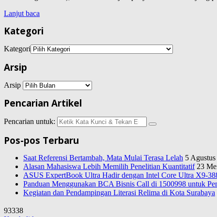
Lanjut baca
Kategori
Kategori
Arsip
Arsip
Pencarian Artikel
Pencarian untuk:
Pos-pos Terbaru
Saat Referensi Bertambah, Mata Mulai Terasa Lelah
5 Agustus
Alasan Mahasiswa Lebih Memilih Penelitian Kuantitatif
23 Me
ASUS ExpertBook Ultra Hadir dengan Intel Core Ultra X9-388
Panduan Menggunakan BCA Bisnis Call di 1500998 untuk Pen
Kegiatan dan Pendampingan Literasi Relima di Kota Surabaya
93338