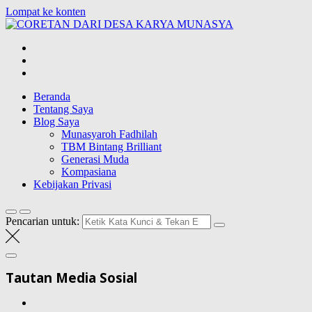
Lompat ke konten
CORETAN DAR
Blog Wong Ndeso yang ingin berbagi berbagai hal di sekitarnya
Beranda
Tentang Saya
Blog Saya
Munasyaroh Fadhilah
TBM Bintang Brilliant
Generasi Muda
Kompasiana
Kebijakan Privasi
Pencarian untuk:
Tautan Media Sosial