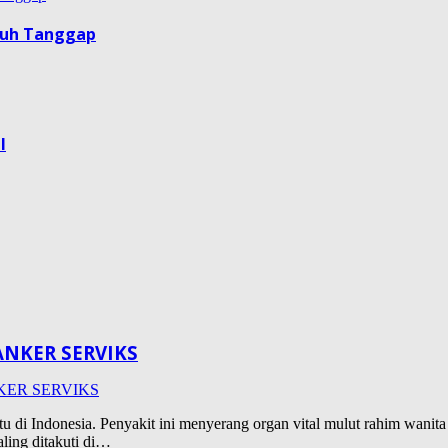
guh Tanggap
l
NKER SERVIKS
u di Indonesia. Penyakit ini menyerang organ vital mulut rahim wani
aling ditakuti di…