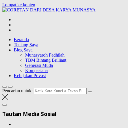
Lompat ke konten
CORETAN
DARI DESA
Blog Wong Ndeso yang ingin berbagi berbagai hal di sekitarnya
KARYA
MUNASYA
Beranda
Tentang Saya
Blog Saya
Munasyaroh Fadhilah
TBM Bintang Brilliant
Generasi Muda
Kompasiana
Kebijakan Privasi
Pencarian untuk:
Tautan Media Sosial