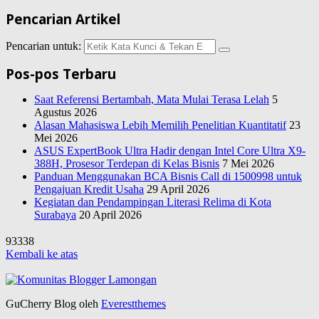
Pencarian Artikel
Pencarian untuk:
Pos-pos Terbaru
Saat Referensi Bertambah, Mata Mulai Terasa Lelah
5
Agustus 2026
Alasan Mahasiswa Lebih Memilih Penelitian Kuantitatif
23
Mei 2026
ASUS ExpertBook Ultra Hadir dengan Intel Core Ultra X9-
388H, Prosesor Terdepan di Kelas Bisnis
7 Mei 2026
Panduan Menggunakan BCA Bisnis Call di 1500998 untuk
Pengajuan Kredit Usaha
29 April 2026
Kegiatan dan Pendampingan Literasi Relima di Kota
Surabaya
20 April 2026
93338
Kembali ke atas
GuCherry Blog oleh
Everestthemes