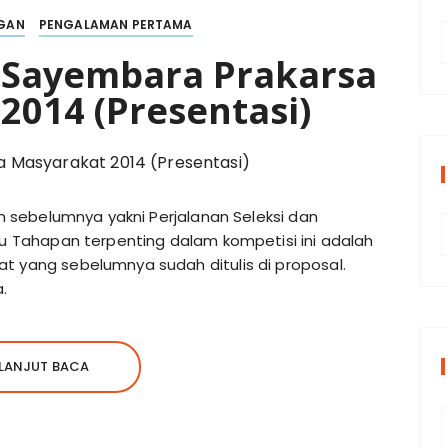
GAN
PENGALAMAN PERTAMA
t Sayembara Prakarsa
t
2014 (Presentasi)
r
i
gan sebelumnya yakni Perjalanan Seleksi dan
atu Tahapan terpenting dalam kompetisi ini adalah
r
t yang sebelumnya sudah ditulis di proposal.
s
.
i
LANJUT BACA