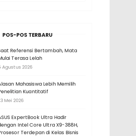
n
c
a
POS-POS TERBARU
a
Saat Referensi Bertambah, Mata
n
Mulai Terasa Lelah
u
n
5 Agustus 2026
u
Alasan Mahasiswa Lebih Memilih
k
Penelitian Kuantitatif
23 Mei 2026
ASUS ExpertBook Ultra Hadir
dengan Intel Core Ultra X9-388H,
Prosesor Terdepan di Kelas Bisnis