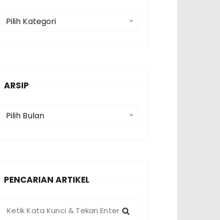
K
Pilih Kategori
a
e
g
o
ARSIP
A
Pilih Bulan
p
PENCARIAN ARTIKEL
P
e