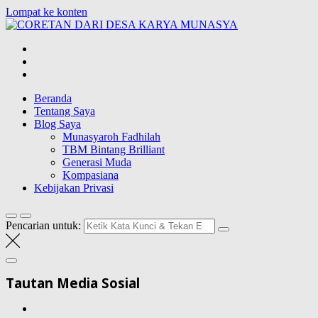
Lompat ke konten
CORETAN
DARI DESA
Blog Wong Ndeso yang ingin berbagi berbagai hal di sekitarnya
KARYA
MUNASYA
Beranda
Tentang Saya
Blog Saya
Munasyaroh Fadhilah
TBM Bintang Brilliant
Generasi Muda
Kompasiana
Kebijakan Privasi
Pencarian untuk:
Tautan Media Sosial