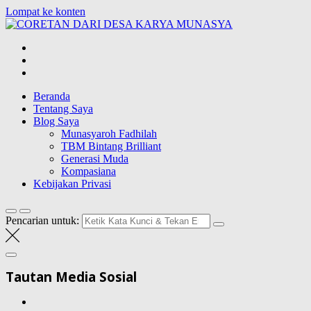
Lompat ke konten
CORETAN
DARI DESA
Blog Wong Ndeso yang ingin berbagi berbagai hal di sekitarnya
KARYA
MUNASYA
Beranda
Tentang Saya
Blog Saya
Munasyaroh Fadhilah
TBM Bintang Brilliant
Generasi Muda
Kompasiana
Kebijakan Privasi
Pencarian untuk:
Tautan Media Sosial