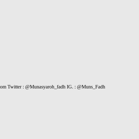
il.com Twitter : @Munasyaroh_fadh IG. : @Muns_Fadh