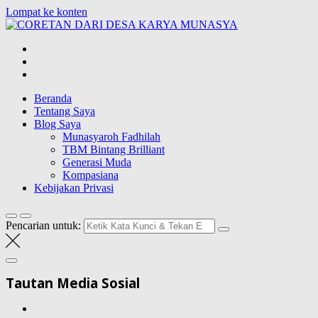
Lompat ke konten
CORETAN DAR
Blog Wong Ndeso yang ingin berbagi berbagai hal di sekitarnya
Beranda
Tentang Saya
Blog Saya
Munasyaroh Fadhilah
TBM Bintang Brilliant
Generasi Muda
Kompasiana
Kebijakan Privasi
Pencarian untuk:
Tautan Media Sosial