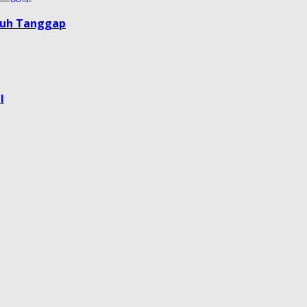
guh Tanggap
l