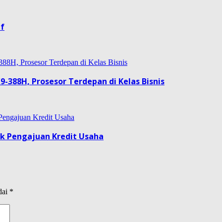
if
9-388H, Prosesor Terdepan di Kelas Bisnis
uk Pengajuan Kredit Usaha
dai
*