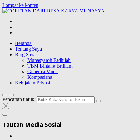
Lompat ke konten
CORETAN
DARI DESA
Blog Wong Ndeso yang ingin berbagi berbagai hal di sekitarnya
KARYA
MUNASYA
Beranda
Tentang Saya
Blog Saya
Munasyaroh Fadhilah
TBM Bintang Brilliant
Generasi Muda
Kompasiana
Kebijakan Privasi
Pencarian untuk:
Tautan Media Sosial