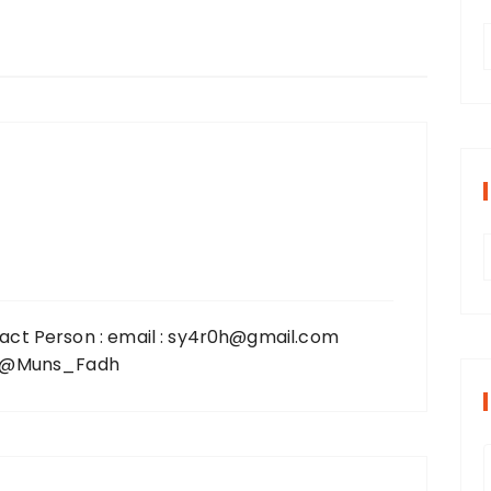
t
r
i
r
s
i
act Person : email : sy4r0h@gmail.com
 : @Muns_Fadh