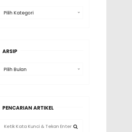
K
Pilih Kategori
a
e
g
o
ARSIP
A
Pilih Bulan
p
PENCARIAN ARTIKEL
P
e