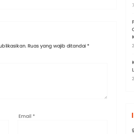
blikasikan.
Ruas yang wajib ditandai
*
2
2
Email
*