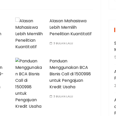
Alasan Mahasiswa
r
Lebih Memilih
i
h
Penelitian Kuantitatif
3 BULAN LALU
Panduan
t
an
Menggunakan BCA
9-
Bisnis Call di 1500998
untuk Pengajuan
:
s
Kredit Usaha
3 BULAN LALU