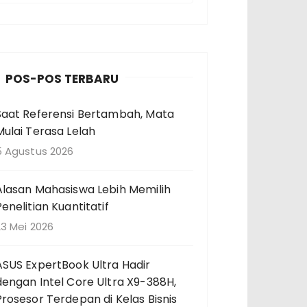
n
c
a
POS-POS TERBARU
a
Saat Referensi Bertambah, Mata
n
Mulai Terasa Lelah
u
n
5 Agustus 2026
u
Alasan Mahasiswa Lebih Memilih
k
Penelitian Kuantitatif
23 Mei 2026
ASUS ExpertBook Ultra Hadir
dengan Intel Core Ultra X9-388H,
Prosesor Terdepan di Kelas Bisnis