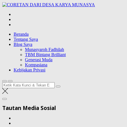
Lompat
CORETAN
ke
DARI DESA
Blog Wong Ndeso yang ingin berbagi berbagai hal di sekitarnya
konten
KARYA
MUNASYA
Beranda
Tentang Saya
Blog Saya
Munasyaroh Fadhilah
TBM Bintang Brilliant
Generasi Muda
Kompasiana
Kebijakan Privasi
Pencarian
untuk:
Tautan Media Sosial