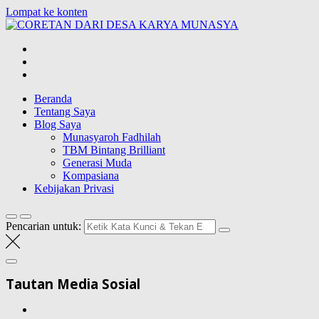
Lompat ke konten
CORETAN
DARI DESA
Blog Wong Ndeso yang ingin berbagi berbagai hal di sekitarnya
KARYA
MUNASYA
Beranda
Tentang Saya
Blog Saya
Munasyaroh Fadhilah
TBM Bintang Brilliant
Generasi Muda
Kompasiana
Kebijakan Privasi
Pencarian untuk:
Tautan Media Sosial