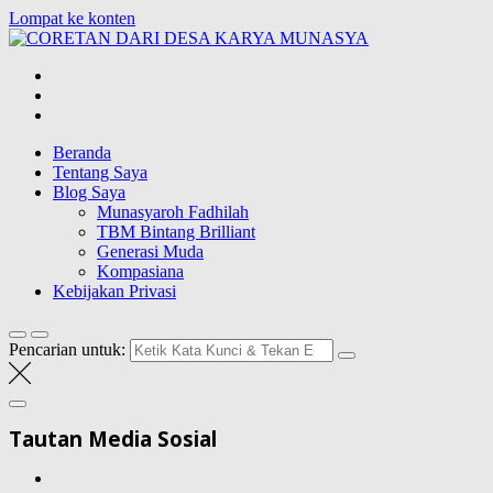
Lompat ke konten
CORETAN
DARI DESA
Blog Wong Ndeso yang ingin berbagi berbagai hal di sekitarnya
KARYA
MUNASYA
Beranda
Tentang Saya
Blog Saya
Munasyaroh Fadhilah
TBM Bintang Brilliant
Generasi Muda
Kompasiana
Kebijakan Privasi
Pencarian untuk:
Tautan Media Sosial