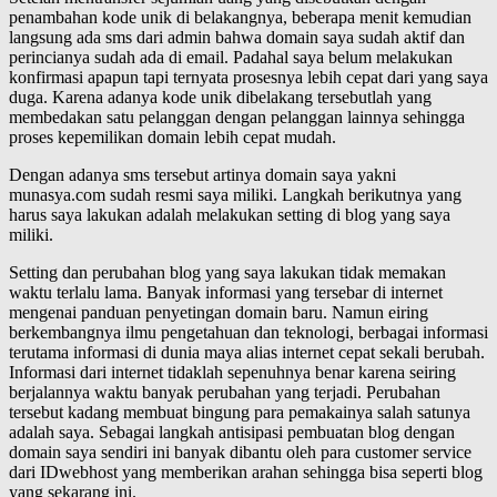
penambahan kode unik di belakangnya, beberapa menit kemudian
langsung ada sms dari admin bahwa domain saya sudah aktif dan
perincianya sudah ada di email. Padahal saya belum melakukan
konfirmasi apapun tapi ternyata prosesnya lebih cepat dari yang saya
duga. Karena adanya kode unik dibelakang tersebutlah yang
membedakan satu pelanggan dengan pelanggan lainnya sehingga
proses kepemilikan domain lebih cepat mudah.
Dengan adanya sms tersebut artinya domain saya yakni
munasya.com sudah resmi saya miliki. Langkah berikutnya yang
harus saya lakukan adalah melakukan setting di blog yang saya
miliki.
Setting dan perubahan blog yang saya lakukan tidak memakan
waktu terlalu lama. Banyak informasi yang tersebar di internet
mengenai panduan penyetingan domain baru. Namun eiring
berkembangnya ilmu pengetahuan dan teknologi, berbagai informasi
terutama informasi di dunia maya alias internet cepat sekali berubah.
Informasi dari internet tidaklah sepenuhnya benar karena seiring
berjalannya waktu banyak perubahan yang terjadi. Perubahan
tersebut kadang membuat bingung para pemakainya salah satunya
adalah saya. Sebagai langkah antisipasi pembuatan blog dengan
domain saya sendiri ini banyak dibantu oleh para customer service
dari IDwebhost yang memberikan arahan sehingga bisa seperti blog
yang sekarang ini.