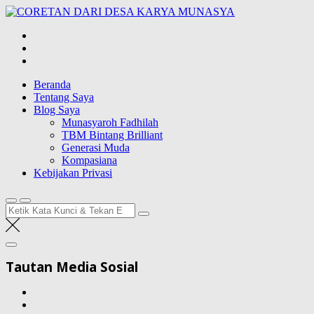
Lompat
CORETAN
ke
DARI DESA
Blog Wong Ndeso yang ingin berbagi berbagai hal di sekitarnya
konten
KARYA
MUNASYA
Beranda
Tentang Saya
Blog Saya
Munasyaroh Fadhilah
TBM Bintang Brilliant
Generasi Muda
Kompasiana
Kebijakan Privasi
Pencarian
untuk:
Tautan Media Sosial