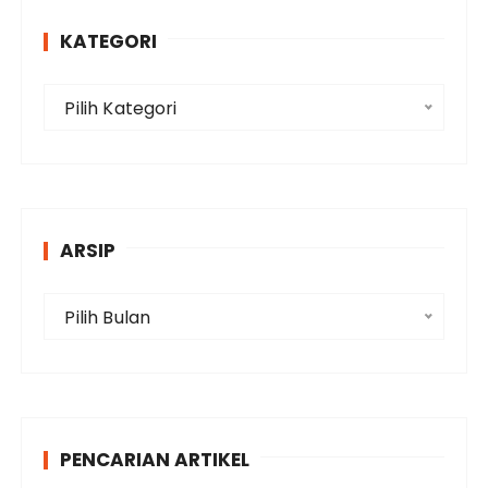
KATEGORI
K
Pilih Kategori
a
t
e
g
o
ARSIP
r
i
A
Pilih Bulan
r
s
i
p
PENCARIAN ARTIKEL