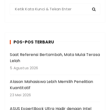
P
e
n
c
a
r
POS-POS TERBARU
i
a
Saat Referensi Bertambah, Mata Mulai Terasa
n
Lelah
u
n
5 Agustus 2026
t
u
Alasan Mahasiswa Lebih Memilih Penelitian
k
Kuantitatif
:
23 Mei 2026
ASUS ExpertBook Ultra Hadir dengan Intel