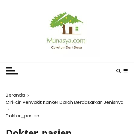
L
o
m
p
a
t
k
e
CORETAN DARI DESA KARYA
Blog Wong Ndeso yang ingin berbagi berbagai hal di
k
sekitarnya
MUNASYA
o
n
t
e
Beranda
n
Ciri-ciri Penyakit Kanker Darah Berdasarkan Jenisnya
Dokter_pasien
Dokter_pasien