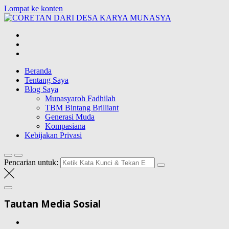
Lompat ke konten
CORETAN
DARI DESA
Blog Wong Ndeso yang ingin berbagi berbagai hal di sekitarnya
KARYA
MUNASYA
Beranda
Tentang Saya
Blog Saya
Munasyaroh Fadhilah
TBM Bintang Brilliant
Generasi Muda
Kompasiana
Kebijakan Privasi
Pencarian untuk:
Tautan Media Sosial