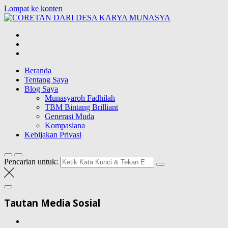
Lompat ke konten
CORETAN
DARI DESA
Blog Wong Ndeso yang ingin berbagi berbagai hal di sekitarnya
KARYA
MUNASYA
Beranda
Tentang Saya
Blog Saya
Munasyaroh Fadhilah
TBM Bintang Brilliant
Generasi Muda
Kompasiana
Kebijakan Privasi
Pencarian untuk:
Tautan Media Sosial