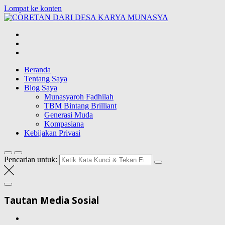
Lompat ke konten
CORETAN DAR
Blog Wong Ndeso yang ingin berbagi berbagai hal di sekitarnya
Beranda
Tentang Saya
Blog Saya
Munasyaroh Fadhilah
TBM Bintang Brilliant
Generasi Muda
Kompasiana
Kebijakan Privasi
Pencarian untuk:
Tautan Media Sosial