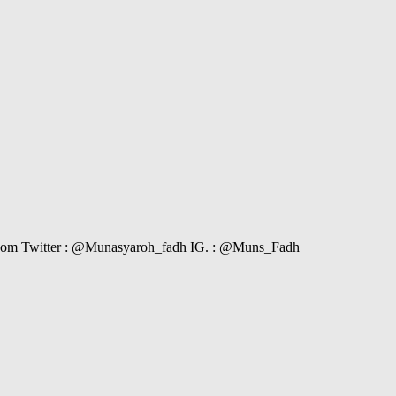
il.com Twitter : @Munasyaroh_fadh IG. : @Muns_Fadh