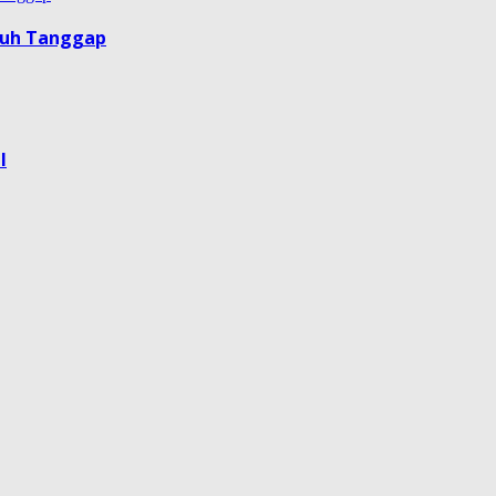
guh Tanggap
l