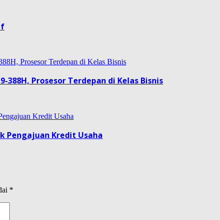
if
9-388H, Prosesor Terdepan di Kelas Bisnis
uk Pengajuan Kredit Usaha
dai
*