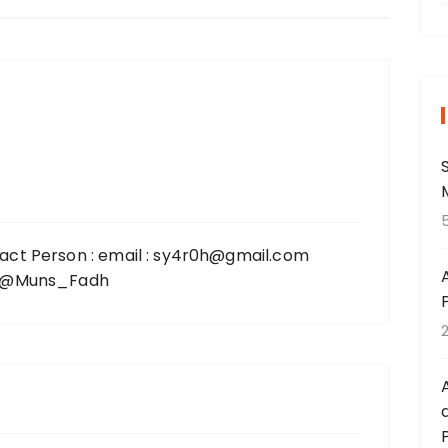
r
i
t
act Person : email : sy4r0h@gmail.com
 : @Muns_Fadh
: