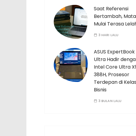
Saat Referensi
Bertambah, Mata
Mulai Terasa Lela
3 HARI LALU
ASUS ExpertBook
Ultra Hadir deng
Intel Core Ultra X
388H, Prosesor
Terdepan di Kela
Bisnis
3 BULAN LALU