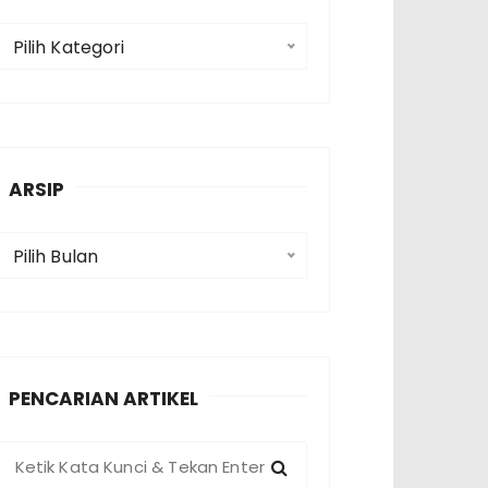
K
Pilih Kategori
a
e
g
o
ARSIP
A
Pilih Bulan
p
PENCARIAN ARTIKEL
P
e