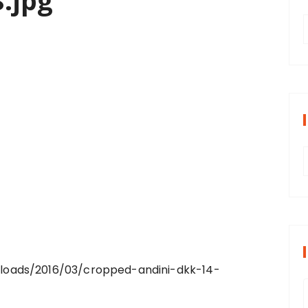
.jpg
t
r
i
r
s
i
oads/2016/03/cropped-andini-dkk-14-