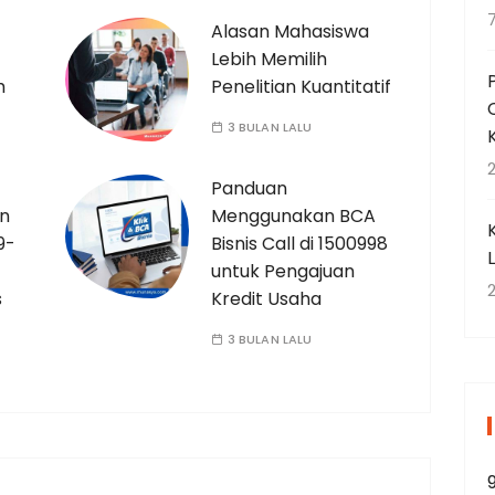
Alasan Mahasiswa
Lebih Memilih
h
Penelitian Kuantitatif
3 BULAN LALU
2
Panduan
an
Menggunakan BCA
9-
Bisnis Call di 1500998
untuk Pengajuan
2
s
Kredit Usaha
3 BULAN LALU