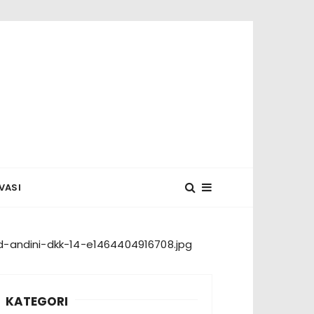
 MUNASYA
VASI
-andini-dkk-14-e1464404916708.jpg
KATEGORI