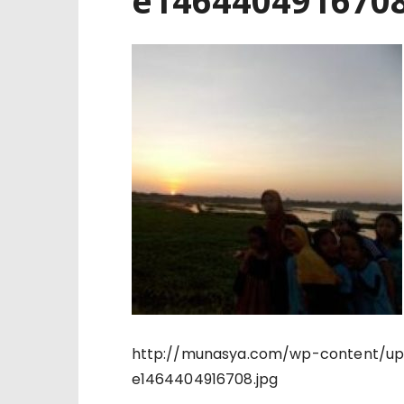
e1464404916708
http://munasya.com/wp-content/upl
e1464404916708.jpg