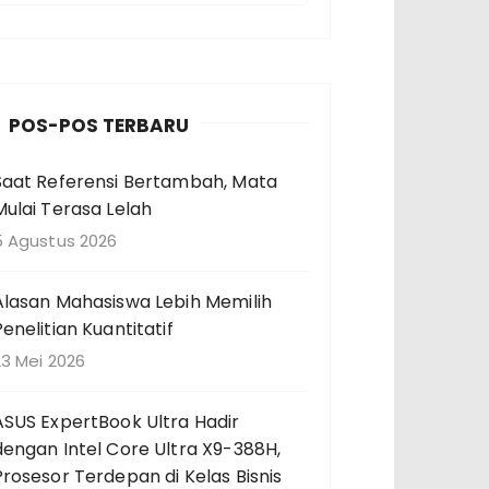
n
c
a
POS-POS TERBARU
a
Saat Referensi Bertambah, Mata
n
Mulai Terasa Lelah
u
n
5 Agustus 2026
u
Alasan Mahasiswa Lebih Memilih
k
Penelitian Kuantitatif
23 Mei 2026
ASUS ExpertBook Ultra Hadir
dengan Intel Core Ultra X9-388H,
Prosesor Terdepan di Kelas Bisnis