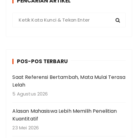
PENCARIAN ARTIKEL
P
e
n
c
a
r
POS-POS TERBARU
i
a
Saat Referensi Bertambah, Mata Mulai Terasa
n
Lelah
u
n
5 Agustus 2026
t
u
Alasan Mahasiswa Lebih Memilih Penelitian
k
Kuantitatif
:
23 Mei 2026