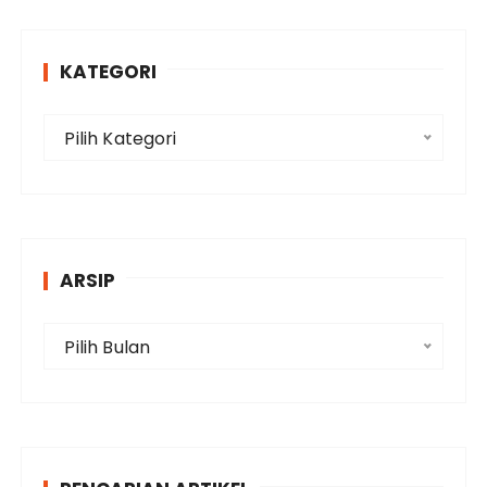
KATEGORI
K
Pilih Kategori
a
t
e
g
o
ARSIP
r
i
A
Pilih Bulan
r
s
i
p