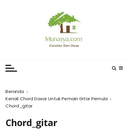
L
o
m
p
a
t
k
e
CORETAN DARI DESA KARYA
Blog Wong Ndeso yang ingin berbagi berbagai hal di
k
sekitarnya
MUNASYA
o
n
t
e
Beranda
n
Kenali Chord Dasar Untuk Pemain Gitar Pemula
Chord_gitar
Chord_gitar