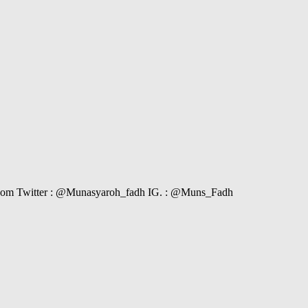
il.com Twitter : @Munasyaroh_fadh IG. : @Muns_Fadh