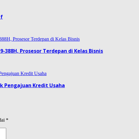
if
9-388H, Prosesor Terdepan di Kelas Bisnis
uk Pengajuan Kredit Usaha
dai
*