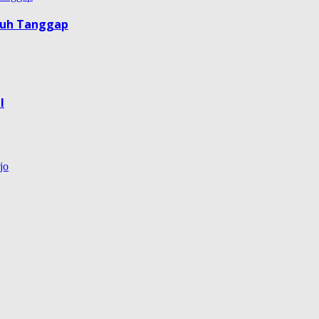
guh Tanggap
l
jo