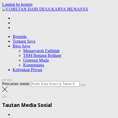
Lompat ke konten
CORETAN DAR
Blog Wong Ndeso yang ingin berbagi berbagai hal di sekitarnya
Beranda
Tentang Saya
Blog Saya
Munasyaroh Fadhilah
TBM Bintang Brilliant
Generasi Muda
Kompasiana
Kebijakan Privasi
Pencarian untuk:
Tautan Media Sosial