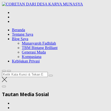
Lompat
CORETAN DAR
ke
Blog Wong Ndeso yang ingin berbagi berbagai hal di sekitarnya
konten
Beranda
Tentang Saya
Blog Saya
Munasyaroh Fadhilah
TBM Bintang Brilliant
Generasi Muda
Kompasiana
Kebijakan Privasi
Pencarian
untuk:
Tautan Media Sosial