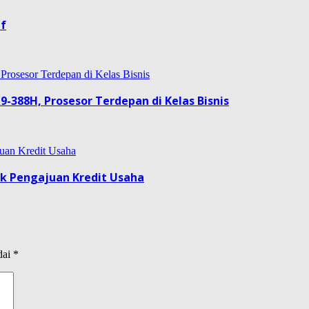
if
9-388H, Prosesor Terdepan di Kelas Bisnis
uk Pengajuan Kredit Usaha
dai
*