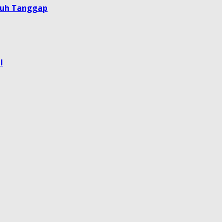
guh Tanggap
l