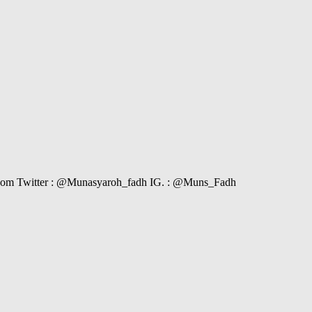
il.com Twitter : @Munasyaroh_fadh IG. : @Muns_Fadh