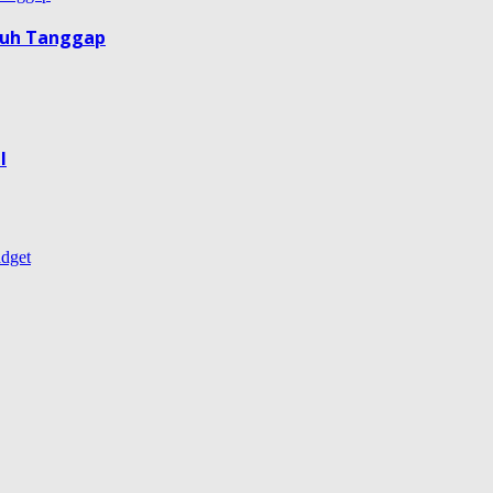
guh Tanggap
l
dget