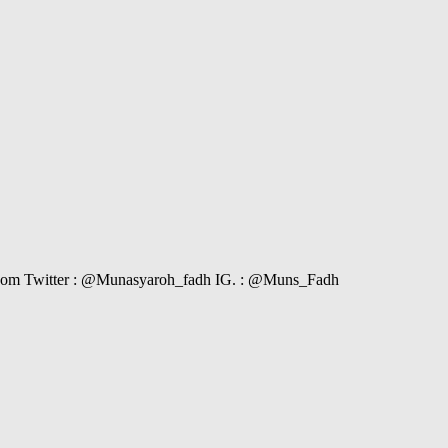
il.com Twitter : @Munasyaroh_fadh IG. : @Muns_Fadh