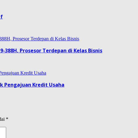
if
9-388H, Prosesor Terdepan di Kelas Bisnis
uk Pengajuan Kredit Usaha
dai
*