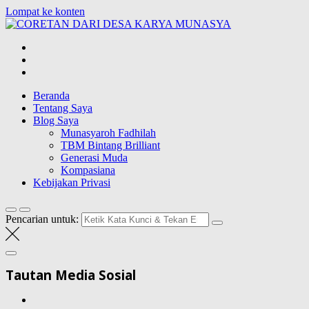
Lompat ke konten
CORETAN
DARI DESA
Blog Wong Ndeso yang ingin berbagi berbagai hal di sekitarnya
KARYA
MUNASYA
Beranda
Tentang Saya
Blog Saya
Munasyaroh Fadhilah
TBM Bintang Brilliant
Generasi Muda
Kompasiana
Kebijakan Privasi
Pencarian untuk:
Tautan Media Sosial