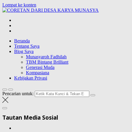
Lompat ke konten
CORETAN
DARI DESA
Blog Wong Ndeso yang ingin berbagi berbagai hal di sekitarnya
KARYA
MUNASYA
Beranda
Tentang Saya
Blog Saya
Munasyaroh Fadhilah
TBM Bintang Brilliant
Generasi Muda
Kompasiana
Kebijakan Privasi
Pencarian untuk:
Tautan Media Sosial