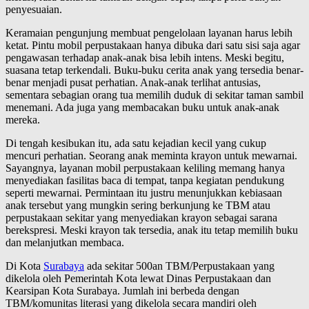
penyesuaian.
Keramaian pengunjung membuat pengelolaan layanan harus lebih
ketat. Pintu mobil perpustakaan hanya dibuka dari satu sisi saja agar
pengawasan terhadap anak-anak bisa lebih intens. Meski begitu,
suasana tetap terkendali. Buku-buku cerita anak yang tersedia benar-
benar menjadi pusat perhatian. Anak-anak terlihat antusias,
sementara sebagian orang tua memilih duduk di sekitar taman sambil
menemani. Ada juga yang membacakan buku untuk anak-anak
mereka.
Di tengah kesibukan itu, ada satu kejadian kecil yang cukup
mencuri perhatian. Seorang anak meminta krayon untuk mewarnai.
Sayangnya, layanan mobil perpustakaan keliling memang hanya
menyediakan fasilitas baca di tempat, tanpa kegiatan pendukung
seperti mewarnai. Permintaan itu justru menunjukkan kebiasaan
anak tersebut yang mungkin sering berkunjung ke TBM atau
perpustakaan sekitar yang menyediakan krayon sebagai sarana
berekspresi. Meski krayon tak tersedia, anak itu tetap memilih buku
dan melanjutkan membaca.
Di Kota
Surabaya
ada sekitar 500an TBM/Perpustakaan yang
dikelola oleh Pemerintah Kota lewat Dinas Perpustakaan dan
Kearsipan Kota Surabaya. Jumlah ini berbeda dengan
TBM/komunitas literasi yang dikelola secara mandiri oleh