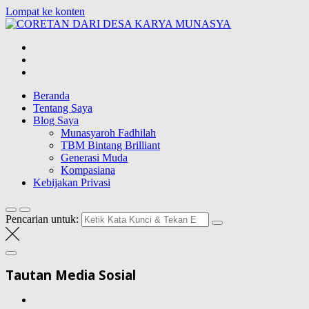
Lompat ke konten
CORETAN
DARI DESA
Blog Wong Ndeso yang ingin berbagi berbagai hal di sekitarnya
KARYA
MUNASYA
Beranda
Tentang Saya
Blog Saya
Munasyaroh Fadhilah
TBM Bintang Brilliant
Generasi Muda
Kompasiana
Kebijakan Privasi
Pencarian untuk:
Tautan Media Sosial