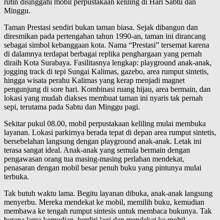
rutin disinggahi mobil perpustakaan keliling di Hari Sabtu dan
Minggu.
Taman Prestasi sendiri bukan taman biasa. Sejak dibangun dan
diresmikan pada pertengahan tahun 1990-an, taman ini dirancang
sebagai simbol kebanggaan kota. Nama “Prestasi” tersemat karena
di dalamnya terdapat berbagai replika penghargaan yang pernah
diraih Kota Surabaya. Fasilitasnya lengkap: playground anak-anak,
jogging track di tepi Sungai Kalimas, gazebo, area rumput sintetis,
hingga wisata perahu Kalimas yang kerap menjadi magnet
pengunjung di sore hari. Kombinasi ruang hijau, area bermain, dan
lokasi yang mudah diakses membuat taman ini nyaris tak pernah
sepi, terutama pada Sabtu dan Minggu pagi.
Sekitar pukul 08.00, mobil perpustakaan keliling mulai membuka
layanan. Lokasi parkirnya berada tepat di depan area rumput sintetis,
bersebelahan langsung dengan playground anak-anak. Letak ini
terasa sangat ideal. Anak-anak yang semula bermain dengan
pengawasan orang tua masing-masing perlahan mendekat,
penasaran dengan mobil besar penuh buku yang pintunya mulai
terbuka.
Tak butuh waktu lama. Begitu layanan dibuka, anak-anak langsung
menyerbu. Mereka mendekat ke mobil, memilih buku, kemudian
membawa ke tengah rumput sintesis untuk membaca bukunya. Tak
berapa lama kemudian, berdiri lagi dan mendekat ke mobil