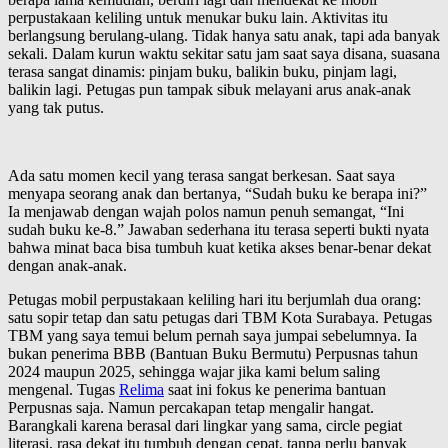
perpustakaan keliling untuk menukar buku lain. Aktivitas itu
berlangsung berulang-ulang. Tidak hanya satu anak, tapi ada banyak
sekali. Dalam kurun waktu sekitar satu jam saat saya disana, suasana
terasa sangat dinamis: pinjam buku, balikin buku, pinjam lagi,
balikin lagi. Petugas pun tampak sibuk melayani arus anak-anak
yang tak putus.
Ada satu momen kecil yang terasa sangat berkesan. Saat saya
menyapa seorang anak dan bertanya, “Sudah buku ke berapa ini?”
Ia menjawab dengan wajah polos namun penuh semangat, “Ini
sudah buku ke-8.” Jawaban sederhana itu terasa seperti bukti nyata
bahwa minat baca bisa tumbuh kuat ketika akses benar-benar dekat
dengan anak-anak.
Petugas mobil perpustakaan keliling hari itu berjumlah dua orang:
satu sopir tetap dan satu petugas dari TBM Kota Surabaya. Petugas
TBM yang saya temui belum pernah saya jumpai sebelumnya. Ia
bukan penerima BBB (Bantuan Buku Bermutu) Perpusnas tahun
2024 maupun 2025, sehingga wajar jika kami belum saling
mengenal. Tugas
Relima
saat ini fokus ke penerima bantuan
Perpusnas saja. Namun percakapan tetap mengalir hangat.
Barangkali karena berasal dari lingkar yang sama, circle pegiat
literasi, rasa dekat itu tumbuh dengan cepat, tanpa perlu banyak