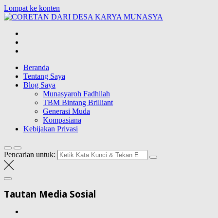
Lompat ke konten
CORETAN
DARI DESA
Blog Wong Ndeso yang ingin berbagi berbagai hal di sekitarnya
KARYA
MUNASYA
Beranda
Tentang Saya
Blog Saya
Munasyaroh Fadhilah
TBM Bintang Brilliant
Generasi Muda
Kompasiana
Kebijakan Privasi
Pencarian untuk:
Tautan Media Sosial