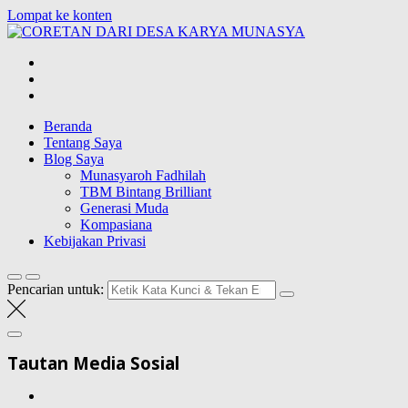
Lompat ke konten
CORETAN
DARI DESA
Blog Wong Ndeso yang ingin berbagi berbagai hal di sekitarnya
KARYA
MUNASYA
Beranda
Tentang Saya
Blog Saya
Munasyaroh Fadhilah
TBM Bintang Brilliant
Generasi Muda
Kompasiana
Kebijakan Privasi
Pencarian untuk:
Tautan Media Sosial